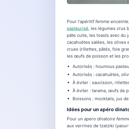
Pour l'
apéritif femme enceinte
pasteurisé
, les légumes crus b
pâte cuite, les toasts avec du
cacahuètes salées, les olives
crues (rillettes, pâtés, foie g
les œufs de poisson et les pr
Autorisés : houmous pasteur
Autorisés : cacahuètes, ol
À éviter : saucisson, rillet
À éviter : tarama, œufs de 
Boissons : mocktails, jus de
Idées pour un apéro dinat
Pour un
apero dinatoire femm
aux verrines de tzatziki (yaou