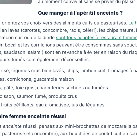
au moment convivial sans se priver du plaisir 
Que manger à l'apéritif enceinte ?
, orientez vos choix vers des aliments cuits ou pasteurisés.
Le 
ien lavés (carottes, concombre, radis, céleri), les chips nature,
 jambon cuit ou de la dinde
sont tous adaptés à restaurant femm
 en bocal et les cornichons peuvent être consommés sans souci.
ras, saucisson, salami) sont en revanche à éviter en raison du ris
oduits fumés sont également déconseillés.
isé, légumes crus bien lavés, chips, jambon cuit, fromages à p
ives, cornichons, guacamole maison
tes, pâté, foie gras, charcuteries séchées ou fumées
poisson, saumon fumé, produits crus
 fruits pétillants, eau aromatisée, jus de légumes
oire femme enceinte réussi
e enceinte
réussi, pensez aux mini-brochettes de mozzarella pa
rt pasteurisé et concombre), aux bouchées de poulet cuit en sa