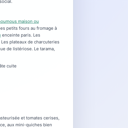
social.
houmous maison ou
 les petits fours au fromage à
e
enceinte paris. Les
 Les plateaux de charcuteries
que de listériose. Le tarama,
âte cuite
steurisée et tomates cerises,
uce, aux mini-quiches bien