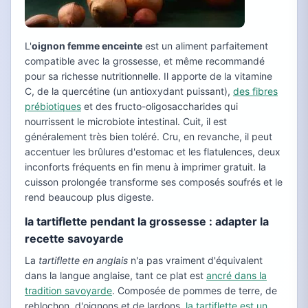
L'
oignon femme enceinte
est un aliment parfaitement
compatible avec la grossesse, et même recommandé
pour sa richesse nutritionnelle. Il apporte de la vitamine
C, de la quercétine (un antioxydant puissant),
des fibres
prébiotiques
et des fructo-oligosaccharides qui
nourrissent le microbiote intestinal. Cuit, il est
généralement très bien toléré. Cru, en revanche, il peut
accentuer les brûlures d'estomac et les flatulences, deux
inconforts fréquents en fin menu à imprimer gratuit. la
cuisson prolongée transforme ses composés soufrés et le
rend beaucoup plus digeste.
la tartiflette pendant la grossesse : adapter la
recette savoyarde
La
tartiflette en anglais
n'a pas vraiment d'équivalent
dans la langue anglaise, tant ce plat est
ancré dans la
tradition savoyarde
. Composée de pommes de terre, de
reblochon, d'oignons et de lardons,
la tartiflette est un